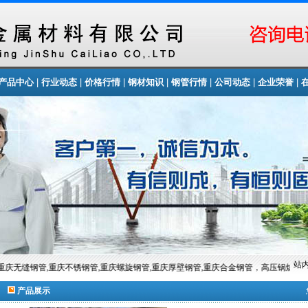
|
|
|
|
|
|
|
产品中心
行业动态
价格行情
钢材知识
钢管行情
公司动态
企业荣誉
站内
庆无缝钢管,重庆不锈钢管,重庆螺旋钢管,重庆厚壁钢管,重庆合金钢管，高压锅炉管等
产品展示