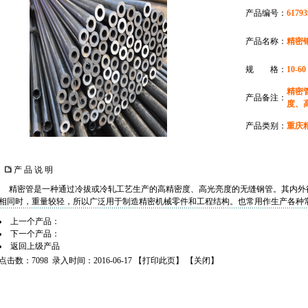
产品编号：
61793
产品名称：
精密
规 格：
10-60
精密
产品备注：
度、
产品类别：
重庆
产 品 说 明
精密管是一种通过
冷拔
或冷轧工艺生产的高精密度、高光亮度的
无缝钢管
。其内
外
相同时，重量较轻，所以广泛用于制造精密机械零件和工程结构。也常用作生产各种
上一个产品：
下一个产品：
返回上级产品
点击数：7098 录入时间：2016-06-17 【
打印此页
】 【
关闭
】