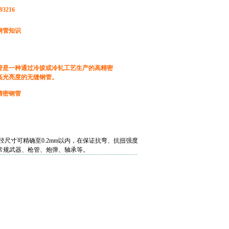
93216
钢管知识
管是一种通过冷拔或冷轧工艺生产的高精密
高光亮度的无缝钢管。
精密钢管
径
尺寸可精确至0.2mm以内，在保证抗弯、抗扭强度
常规武器、枪管、炮弹、轴承等。