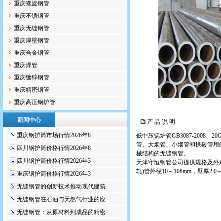
重庆螺旋钢管
重庆不锈钢管
重庆无缝钢管
重庆厚壁钢管
重庆合金钢管
重庆焊管
重庆镀锌钢管
重庆精密钢管
重庆高压锅炉管
新闻中心
产 品 说 明
重庆钢护筒市场行情2026年8
低中压锅炉管
GB3087-2008、
管、大烟管、小烟管和拱砖管用
四川钢护筒价格行情2026年8
械结构的无缝钢管。
四川钢护筒价格行情2026年3
天津守恒钢管公司提供规格及外观质量
轧)管外径10～108mm，壁厚2.0～
重庆钢护筒价格行情2026年3
无缝钢管的创新技术推动现代建筑
无缝钢管在石油与天然气行业的应
无缝钢管：从原材料到成品的精密