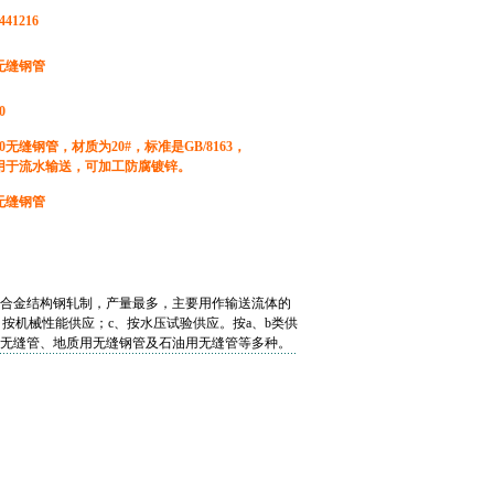
441216
无缝钢管
0
*10无缝钢管，材质为20#，标准是GB/8163，
用于流水输送，可加工防腐镀锌。
无缝钢管
合金结构钢
轧制，产量最多，主要用作输送流体的
、按机械性能供应；c、按
水压试验
供应。按a、b类供
无缝管
、地质用无缝钢管及石油用无缝管等多种。