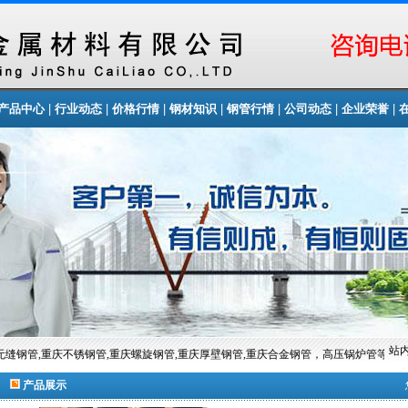
|
|
|
|
|
|
|
产品中心
行业动态
价格行情
钢材知识
钢管行情
公司动态
企业荣誉
站内
无缝钢管,重庆不锈钢管,重庆螺旋钢管,重庆厚壁钢管,重庆合金钢管，高压锅炉管等
产品展示