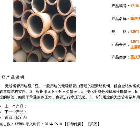
产品编号：
12101
产品名称：
重庆
规 格：
426*1
426
产品备注：
主要
产品类别：
重庆
产 品 说 明
无缝钢管用途很广泛。一般用途的无缝钢管由普通的
碳素结构钢
、
低合金结构钢
或
管道或结构零件。.2、根据用途不同分三类供应：a、按化学成分和机械性能供应；b
应的钢管，如用于承受液体压力，也要进行水压试验。3、专门用途的无缝管有
锅炉用
上一个产品：
下一个产品：
返回上级产品
点击数：13588 录入时间：2014-12-10 【
打印此页
】 【
关闭
】