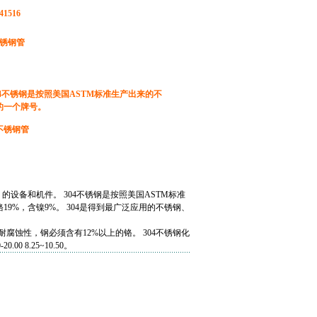
41516
不锈钢管
04不锈钢是按照美国ASTM标准生产出来的不
的一个牌号。
不锈钢管
）的设备和机件。
304不锈钢
是按照美国ASTM标准
铬
19%，含
镍
9%。 304是得到最广泛应用的不锈钢、
蚀性，钢必须含有12%以上的铬。 304不锈钢化
20.00 8.25~10.50。