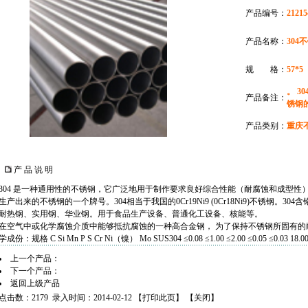
产品编号：
21215
产品名称：
304
规 格：
57*5
。 3
产品备注：
锈钢
产品类别：
重庆
产 品 说 明
304 是一种通用性的不锈钢，它广泛地用于制作要求良好综合性能（耐腐蚀和成型性
生产出来的不锈钢的一个牌号。304相当于我国的0Cr19Ni9 (0Cr18Ni9)不锈钢。304含
耐热钢
、实用钢、华业钢。用于食品生产设备、普通化工设备、
核能
等。
在
空气
中或化学腐蚀介质中能够抵抗腐蚀的一种高合金钢， 为了保持不锈钢所固有的耐腐
学成份：规格 C Si Mn P S Cr Ni（镍） Mo SUS304 ≤0.08 ≤1.00 ≤2.00 ≤0.05 ≤0.03 18.00-
上一个产品：
下一个产品：
返回上级产品
点击数：2179 录入时间：2014-02-12 【
打印此页
】 【
关闭
】