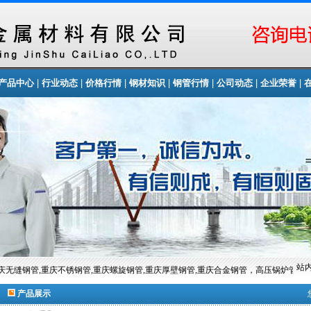
|
|
|
|
|
|
|
产品中心
行业动态
价格行情
钢材知识
钢管行情
公司动态
企业荣誉
站内
庆无缝钢管,重庆不锈钢管,重庆螺旋钢管,重庆厚壁钢管,重庆合金钢管，高压锅炉管等
产品展示