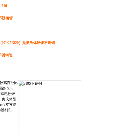
4716
S不锈钢管
S（0Cr25Ni20）是奥氏体铬镍不锈钢
不锈钢管
较高百分比
(Ni)、
制造电热炉
，奥氏体型
面心立方结
持续降低。