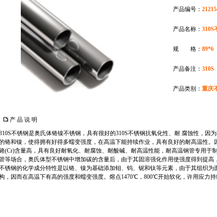
产品编号：
21215
产品名称：
310
规 格：
89*6
产品备注：
310
产品类别：
重庆
产 品 说 明
310S不锈钢是奥氏体铬镍不锈钢，具有很好的310S不锈钢抗氧化性、耐
腐蚀性，因为
的铬和镍，使得拥有好得多蠕变强度，在高温下能持续作业，具有良好的耐高温性。因镍
铬(Cr)含量高，具有良好耐氧化、耐腐蚀、耐酸碱、耐高温性能，耐高温钢管专用于
管等场合，奥氏体型不锈钢中增加碳的含量后，由于其固溶强化作用使强度得到提高
不锈钢的化学成分特性是以铬、镍为基础添加钼、钨、铌和钛等元素，由于其组织为
构，因而在高温下有高的强度和蠕变强度。熔点1470℃，800℃开始软化，许用应力